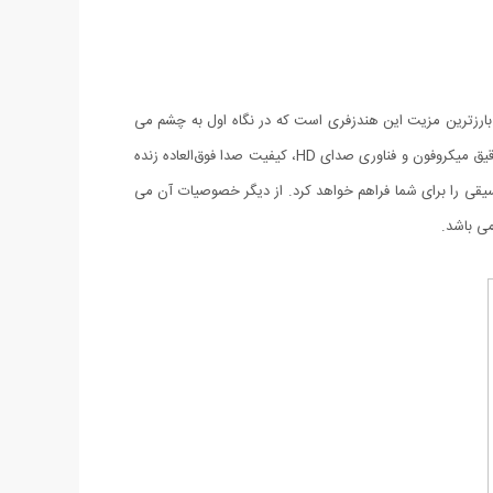
 بارزترین مزیت این هندزفری است که در نگاه اول به چشم می
آید. با قرارگیری راحت و سبک هندزفری در گوش از این محصول لذت خواهید برد ، همچنین نویز و صدای باد در مکالمات حذف خواهد شد. با تعبیه دقیق میکروفون و فناوری صدای HD، کیفیت صدا فوق‌العاده زنده
رای یک کلید جهت مدیریت تماس و موسیقی می باشد و امکان 6 ساعت مکالمه و 4 ساعت پخش موسیقی را برای شما فراهم خواهد کرد. از دیگر خصوصیات آن می