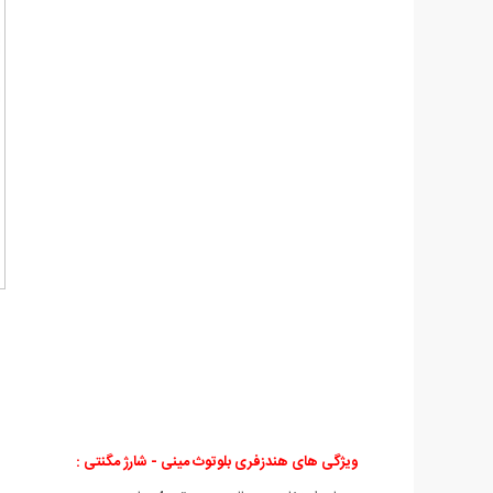
ویژگی های هندزفری بلوتوث مینی - شارژ مگنتی :