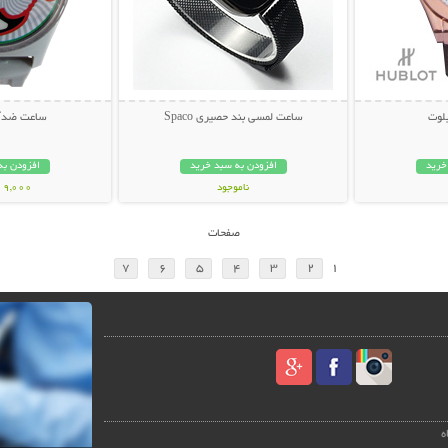
لوت
ساعت لمسی بند حصیری Spaco
ساعت ضدآب ER
خرید
افزودن به سبد خرید
افزودن به
ناموجود
119,000 تو
149,000 تومان
صفحات
7
6
5
4
3
2
1
ه