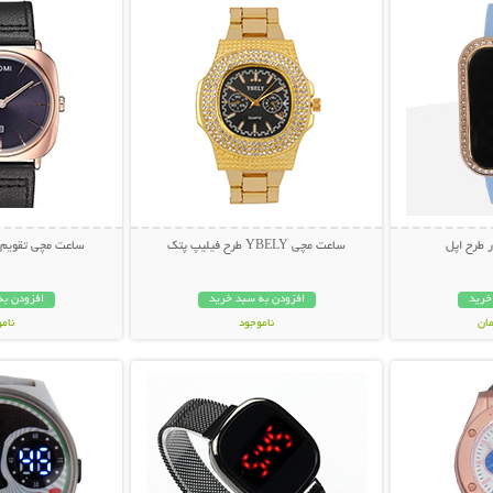
 طرح اپل
ساعت مچی YBELY طرح فیلیپ پتک
ساعت مچی تقویم دار MAX
خرید
افزودن به سبد خرید
افزودن به
ناموجود
نام
بیشتر
نمایش توضیحات بیشتر
نمایش توضی
698,000 تومان
199,000 تو