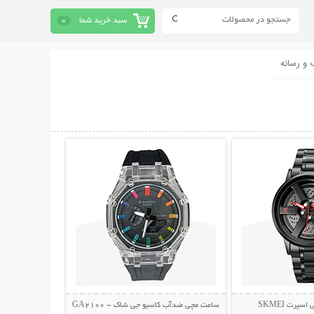
سبد خرید شما
0
 و رسانه
حات بیشتر
نمایش توضیحات بیشتر
پرت SKMEI
ساعت مچی ضدآب کاسیو جی شاک - GA2100