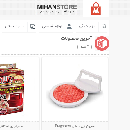
لوازم خانگی
لوازم شخصی
لوازم دیجیتال
آخرین محصولات
آرشیو
نمایش توضیحات بیشتر
نمایش توضیحات 
همبرگر زن دستی Progressive
همبرگر زن استافز - fz