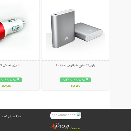
پاوربانک طرح شیائومی 10400
شارژر فندکی ات
افزودن به سبد خرید
افزودن به سبد 
ناموجود
ناموجود
169,000 تومان
49,000 تومان
مارا دنبال کنید