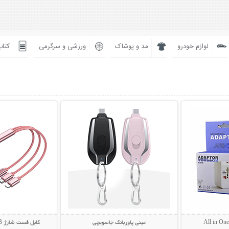
لوازم خودرو
مد و پوشاک
ورزشی و سرگرمی
کتاب
بیشتر
نمایش توضیحات بیشتر
نمایش توضی
مینی پاوربانک جاسویچی
کابل فست شارژ USB جمع شو 3in1