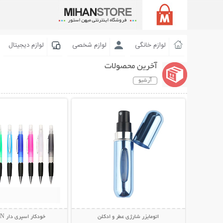
لوازم خانگی
لوازم شخصی
لوازم دیجیتال
آخرین محصولات
آرشیو
نمایش توضیحات بیشتر
نمایش توضیحات 
اتومایزر شارژی عطر و ادکلن
خودکار اسپری دار Health PEN