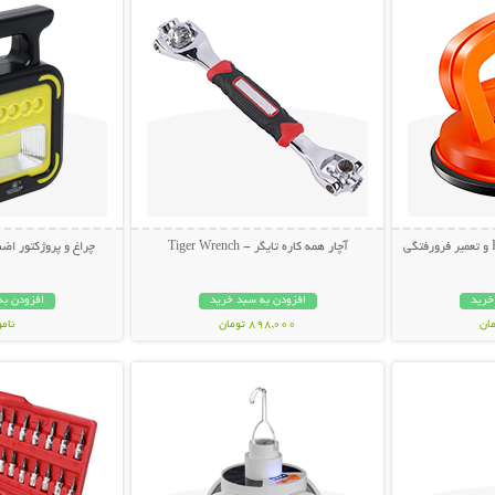
آچار همه کاره تایگر - Tiger Wrench
چراغ و پروژکتور اضط
خرید
افزودن به سبد خرید
افزودن به
898,000 تومان
نام
بیشتر
نمایش توضیحات بیشتر
نمایش توضی
998,000 تو