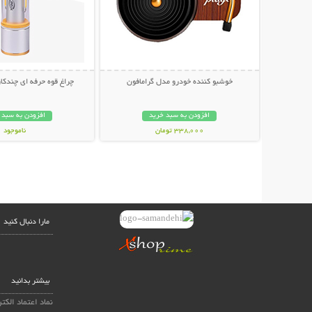
خوشبو کننده خودرو مدل گرامافون
چراغ قوه حرفه ای چندکاره NICE
افزودن به سبد خرید
افزودن به سبد 
338,000 تومان
ناموجود
798,000 تومان
مارا دنبال کنید
بیشتر بدانید
نماد اعتماد الکت