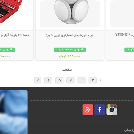
YES
چراغ خورشیدی اضطراری توپی 5 پره
جعبه 46 پارچه آچار و سری بکس و پیچ گوشتی
خرید
افزودن به سبد خرید
افزودن به
998,000 تومان
1,298,000 ت
صفحات
7
6
5
4
3
2
1
رونیکی