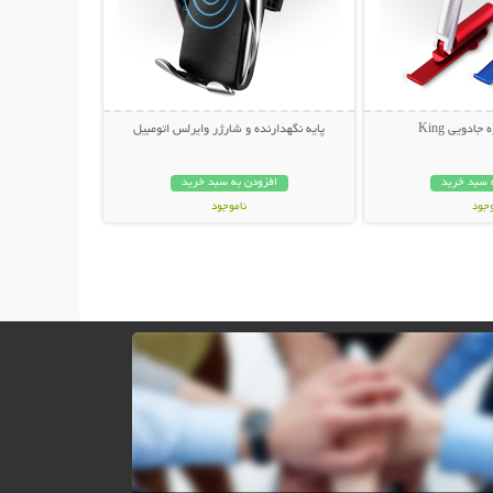
ادویی King
پایه نگهدارنده و شارژر وایرلس اتومبیل
 سبد خرید
افزودن به سبد خرید
وجود
ناموجود
ان
299,000 تومان