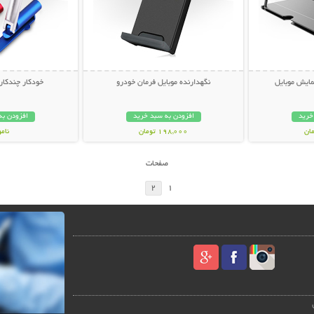
مایش موبایل
نگهدارنده موبایل فرمان خودرو
خودکار چندکاره ج
خرید
افزودن به سبد خرید
افزودن به
198,000 تومان
نام
69,000 توم
صفحات
2
1