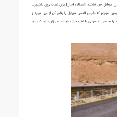
ن موبایل خود نباشید [استفاده آسان] برای نصب روی داشبورد،
ون شهری که نگرانی افتادن موبایل را بطور کل از بین میبرد و
رساندن به سطح بدنه موبایل را ندارد. توانایی چرخش 360 درجه: می توانید تلفن خود را به صورت عمودی یا افقی قرار دهید، با هر زاویه ای که برای