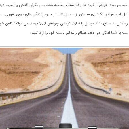
یت منحصر بفرد: هولدر از گیره های قدرتمندی ساخته شده پس نگران افتادن یا اسیب دید
بایل این هولدر، نگهداری مطمئن از موبایل شما در حین رانندگی های درون شهری و بیر
علاوه بر این با طراحی عالی و داشتن پد و محافظ از اسیب زدن 