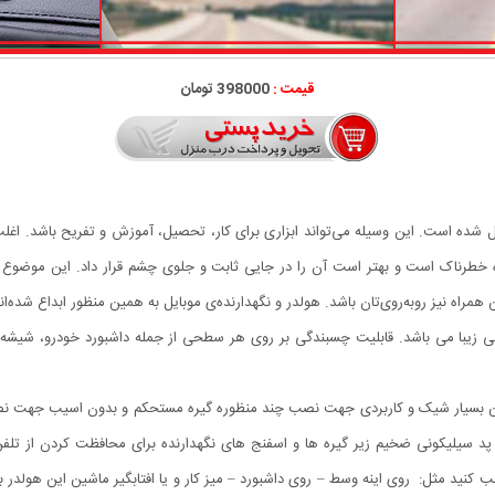
قیمت :
398000 تومان
ل شده است. این وسیله می‌تواند ابزاری برای کار، تحصیل، آموزش و تفریح باشد. اغلب ا
 خطرناک است و بهتر است آن را در جایی ثابت و جلوی چشم قرار داد. این موضوع در
 همراه نیز روبه‌روی‌تان باشد. هولدر و نگهدارنده‌ی موبایل به همین منظور ابداع شده‌ا
ش 360 درجه ای مخصوص ماشین بسیار شیک و کاربردی جهت نصب چند منظوره گیره مستحکم و بدون 
اسب و اصولی: پد سیلیکونی ضخیم زیر گیره ها و اسفنج های نگهدارنده برای محافظت کردن
رجه را میتوانید هرجایی نصب کنید مثل: روی اینه وسط – روی داشبورد – میز کار و یا افتابگیر ماشی