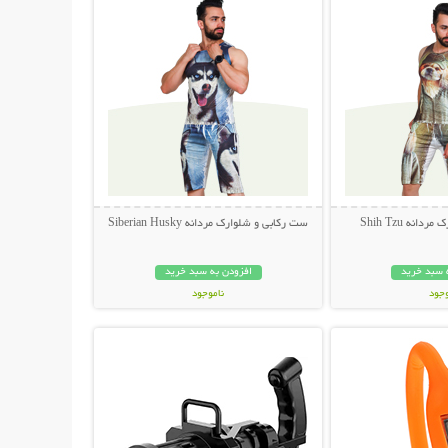
نه Shih Tzu
ست رکابی و شلوارک مردانه Siberian Husky
 سبد خرید
افزودن به سبد خرید
وجود
ناموجود
حات بیشتر
نمایش توضیحات بیشتر
مان
249,000 تومان