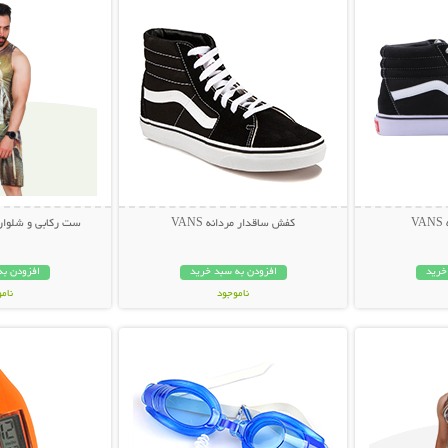
V
کفش ساقدار مردانه VANS
ست رکابی و شلوارک مردا
خرید
افزودن به سبد خرید
افزودن به
ناموجود
نام
بیشتر
نمایش توضیحات بیشتر
نمایش توضی
349,000 تومان
249,000 تو