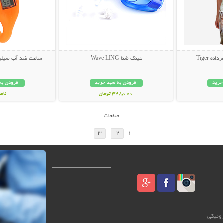
 Tiger
عینک شنا Wave LING
ساعت ضد آب سیلی
خرید
افزودن به سبد خرید
افزودن به
348,000 تومان
نام
148,000 تو
صفحات
3
2
1
رونیکی