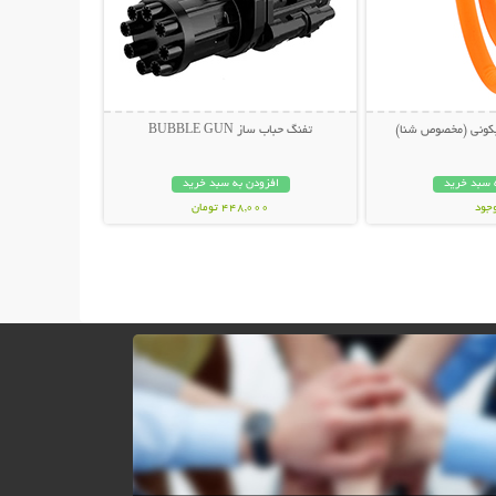
کونی (مخصوص شنا)
تفنگ حباب ساز BUBBLE GUN
 سبد خرید
افزودن به سبد خرید
وجود
448,000 تومان
مان