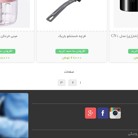
ارژی) مدل CN1
فرچه شستشو باریک
مینی خردکن شارژ
خرید
افزودن به سبد خرید
افزودن به
69,000 تومان
598,000 تو
صفحات
3
2
1
رونیکی