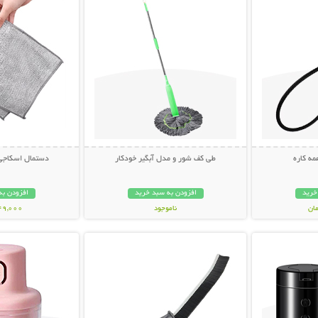
ه کاره
طی کف شور و مدل آبگیر خودکار
دستمال اسکاجی (بست
خرید
افزودن به سبد خرید
افزودن به
ناموجود
149,000 تو
بیشتر
نمایش توضیحات بیشتر
نمایش توضی
598,000 تومان