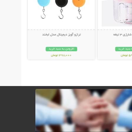
ی 3 تیغه
ترازو آویز دیجیتال مدل لبخند
 سبد خرید
افزودن به سبد خرید
مان
398,000 تومان