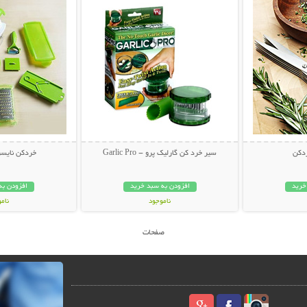
دکن
سیر خرد کن گارلیک پرو - Garlic Pro
خردكن نايسر
خرید
افزودن به سبد خرید
افزودن به
ناموجود
نام
25,000 تومان
39,800 توم
صفحات