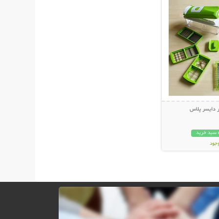
 دايسر پلاس
 سبد خرید
وجود
ان