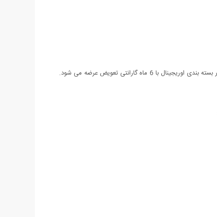
ساعت Casio Sport EF-505 یکی از جدیدترین مدل های عرضه شده شرکت Casio می باشد. این ساعت دارای روز شمار نیز می باشد و همچنین در بسته بندی اوریجینال با 6 ماه گارانتی تعویض عرضه می شود.