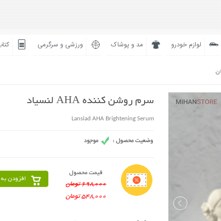
لوازم خودرو
مد و پوشاک
ورزشی و سرگرمی
کتاب
ان
سرم روشن کننده AHA لنسیاد
Lansiad AHA Brightening Serum
قیمت محصول
افزودن به 
698,000 تومان
548,000 تومان