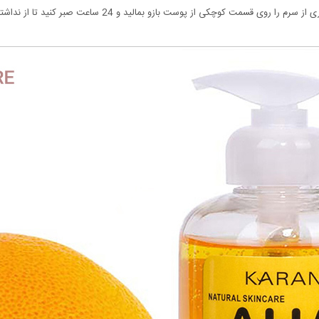
وست بازو بمالید و 24 ساعت صبر کنید تا از نداشتن واکنش آلرژیک اطمینان حاصل کنید.