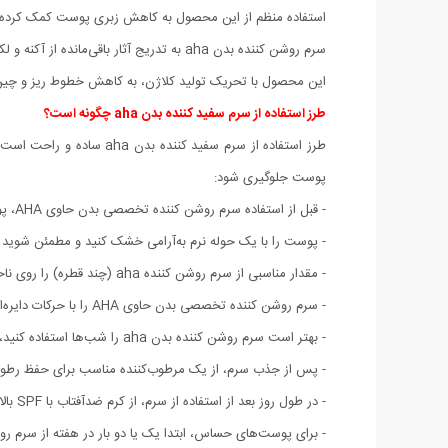
استفاده منظم از این محصول به کاهش زبری پوست کمک کرده و 
سرم روشن کننده بدن aha به تدریج آثار باقی‌مانده از آکنه و لکه‌ها را محو کرده و پوست را صاف‌تر نشان می‌دهد.
این محصول با تحریک تولید کلاژن، به کاهش خطوط ریز و چین‌
طرز استفاده از سرم سفید کننده بدن aha چگونه است؟
پوست جلوگیری شود:
- قبل از استفاده سرم روشن کننده تخصصی بدن حاوی AHA، پوست خود را با یک شوینده ملایم تمیز کنید تا هرگونه آلودگی و چربی اضافی از سطح پوست پاک شود.
- پوست را با یک حوله نرم به‌آرامی خشک کنید و مطمئن شوید ک
- مقدار مناسبی از سرم روشن کننده aha (چند قطره) را روی ناحیه موردنظر بدن بزنید.
- سرم روشن کننده تخصصی بدن حاوی AHA را با حرکات دایره‌ای ملایم ماساژ دهید تا جذب شود.
- بهتر است سرم روشن کننده بدن aha را شب‌ها استفاده کنید، زیرا ترکیبات AHA پوست را نسبت به نور خورشید حساس می‌کند.
- پس از جذب سرم، از یک مرطوب‌کننده مناسب برای حفظ رطوب
- در طول روز بعد از استفاده از سرم، از کرم ضدآفتاب با SPF بالا استفاده کنید تا پوستتان در برابر اشعه مضر خورشید محافظت شود.
- برای پوست‌های حساس، ابتدا یک یا دو بار در هفته از سرم روشن کننده بدن aha استفاده کنید. در صورت سازگاری پوست، به تدریج