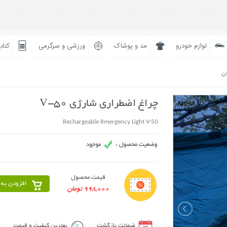
لوازم خودرو
مد و پوشاک
ورزشی و سرگرمی
کتاب
ان
چراغ اضطراری شارژی V-50
Rechargeable Rmergency Light V-50
قیمت محصول
افزودن به 
998,000 تومان
ضمانت بازگشت
بهترین کیفیت و قیمت