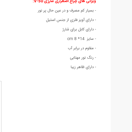
ویژگی های چراغ اضطراری شارژی V-50:
- بسیار کم مصرف و در عین حال پر نور
- دارای آویز فلزی از جنس استیل
- دارای کابل برای شارژ
- سایز 14* 8 cm
- مقاوم در برابر آب
- رنگ نور مهتابی
- دارای ظاهر زیبا