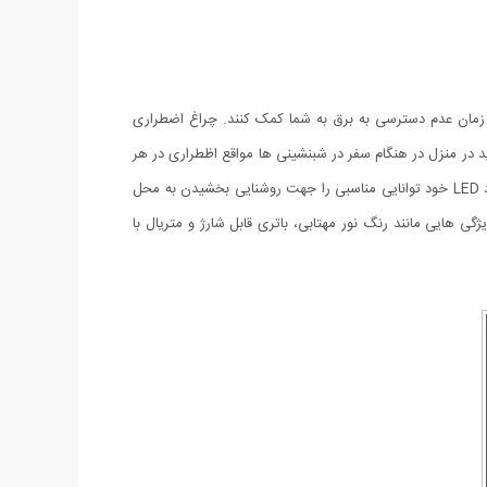
 زمان عدم دسترسی به برق به شما کمک کنند. چراغ اضطراری
انید در منزل در هنگام سفر در شبنشینی ها مواقع اظطراری در هر
این لامپ از یک باتری جهت تامین انرژی مورد نیاز خود بهره می برد که توسط کابل USB شارژ می شود. رنگ نور این لامپ مهتابی بوده و با ۱۴ عدد LED خود توانایی مناسبی را جهت روشنایی بخشیدن به محل
مناسبی داشته باشد. ویژگی هایی مانند رنگ نور مهتابی، باتری قابل شارژ و متریال با