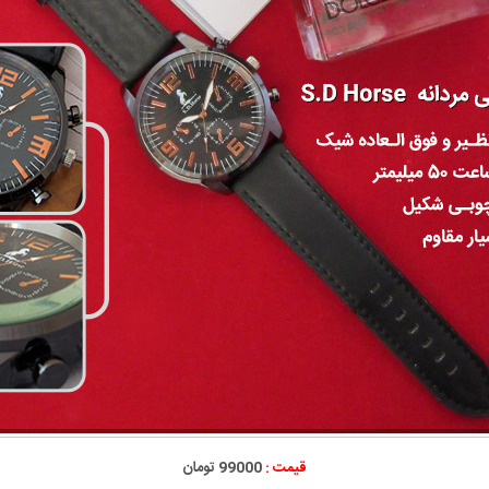
قیمت :
99000 تومان