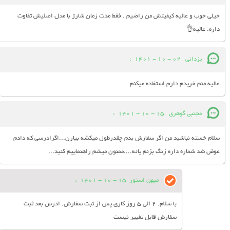
خیلی خوب و عالیه کیفیتش من راضیم . فقط مدت زمان شارژ با مدل اصلیش تفاوت
داره. عالیه👌
یزدانی
02 - 10 - 1401
:
عالیه منم خریدم دارم استفاده میکنم
مجتبی گوهری
15 - 10 - 1401
:
سلام خسته نباشید من اگر سفارش بدم چقدرطول میکشه بیارن...اگرادرسی که دادم
عوض شد شماره داره زنگ بزنم یانه....ممنون میشم راهنماییم کنید...
میهن استور
15 - 10 - 1401
:
با سلام. 2 الی 5 روز کاری پس از ثبت سفارش. ادرس بعد ثبت
سفارش قابل تغییر نیست