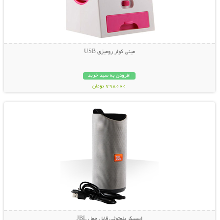
مينی کولر روميزی USB
افزودن به سبد خرید
798000 تومان
نمایش توضیحات بیشتر
اسپیکر بلوتوثی قابل حمل JBL