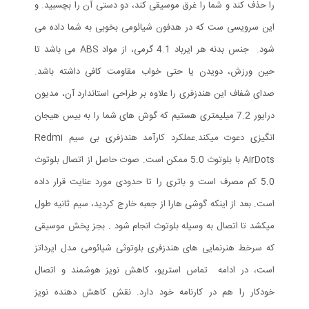
را حذف کند و شما را غرق موسیقی کند، دو دستی آن را بچسبید. و
این سرویسی ست که در هدفون شیائومی بخوبی به شما داده می
شود. جنس بدنه هر ایرباد 4.1 گرمی، از مواد ABS می باشد تا
حین ورزش، دویدن یا حتی خواب مقاومت کافی داشته باشد.
صدای شفاف این هندزفری را علاوه بر طراحی استاندارد آن، مدیون
درایور 7.2 میلیمتری هستیم که گوش های شما را به بیس هیجان
انگیزی دعوت میکند.عملکرد کارآمد هندزفری بی سیم Redmi
AirDots با بلوتوث 5.0 ممکن است. صوت حاصل از اتصال بلوتوث
5.0 کم مصرف است و باتری را تا حدودی مورد عنایت قرار داده
است. بعد از اینکه گوشی هارا از جعبه خارج کردید، سیم ثانیه طول
میکشد تا اتصال به وسیله بلوتوث انجام شود . بجز پخش موسیقی
که سرخط هنرنمایی های هندزفری بلوتوثی شیائومی مدل ایرداتز
است، در ادامه تماس استریو، کاهش نویز هوشمند و اتصال
خودکار را هم در کارنامه خود دارد. نقش کاهش دهنده نویز