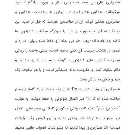
هندزفری های بی سیم به تنهایی بازار را روی سرانگشت خود
میگردانند. هدفون های گیره ای، ایرفون ها، هدست، هدفون و
هندزفری همگی گوشه ای از مفاهیمی هستند که قبل از خرید این
دستگاه به آنها برمیخورید و شما را سردرگم میکنند. هندزفری ها
تافته جدا بافته اند؛ یعنی طراحی بدنه آنها فقط جنبه زیبایی ندارد و
قصور در انتخاب درست آن کمی فاجعه است. معنی فاجعه را زمانی
میفهمید گوشی های هندزفری با گوشتان سر ناسازگاری بردارند و
دائم سقوط کنند، یا مقاومت بدنه چشمگیر نباشد و با هر سقوط، یک
خط و خش به یادگار بماند.
هندزفری بلوتوثی ردمی AirDots از یک جفت ایرباد کاملا بی‌سیم
ساخته شده که تا 10 متر اتصال بلوتوثی را حفظ میکند. به عبارت
“کاملا بی سیم” دقت کنید؛ وقتی میگوییم کاملا بی سیم یعنی اتصال
بی سیم تا شعاع ده متر ردخور ندارد و این آپشن یک تبلیغات
نیست! اگر هندزفری‎ای پیدا کردید که میتوانست اصوات جانبی محیط