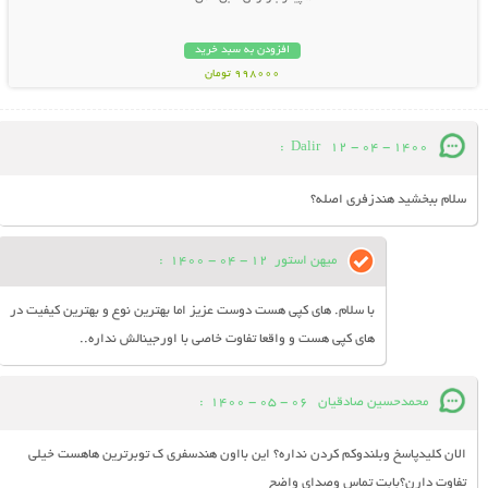
افزودن به سبد خرید
998000 تومان
:
Dalir
12 - 04 - 1400
سلام ببخشید هندزفری اصله؟
میهن استور
12 - 04 - 1400
:
با سلام. های کپی هست دوست عزیز اما بهترین نوع و بهترین کیفیت در
های کپی هست و واقعا تفاوت خاصی با اورجینالش نداره..
محمدحسین صادقیان
06 - 05 - 1400
:
الان کلیدپاسخ وبلندوکم کردن نداره؟ این بااون هندسفری ک توبرترین هاهست خیلی
تفاوت دارن؟بابت تماس وصدای واضح