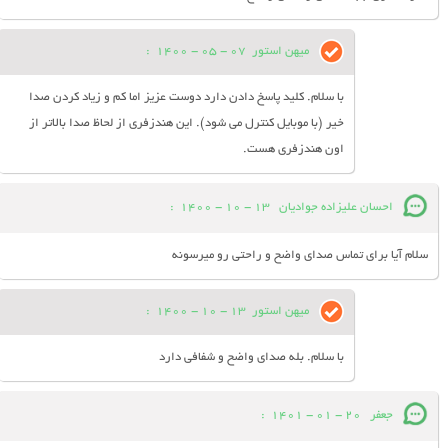
میهن استور
07 - 05 - 1400
:
با سلام. کلید پاسخ دادن دارد دوست عزیز اما کم و زیاد کردن صدا
خیر (با موبایل کنترل می شود). این هندزفری از لحاظ صدا بالاتر از
اون هندزفری هست.
احسان عليزاده جوادیان
13 - 10 - 1400
:
سلام آیا برای تماس صدای واضح و راحتی رو میرسونه
میهن استور
13 - 10 - 1400
:
با سلام. بله صدای واضح و شفافی دارد
جعفر
20 - 01 - 1401
: