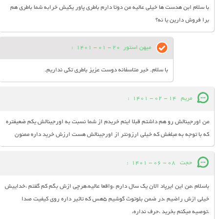
با سلام ابن هدست ها خیلی عالیه من دوتا دارم باطری پاور یکیش خرابه شما باطری هم
برا فروش دارین یا نه؟
میهن استور
20 - 01 - 1401
:
با سلام. خیر متاسفانه دوست عزیز باطری تکی نداریم.
مریم
14 - 02 - 1401
:
من اورجینالش رو هم داشتم قبلا اینم خریدم از شما نسبت به اورجینالش یکم ضعیفتره
که با توجه به مبلغش که خیلی ارزونتر از اورجینالش هست ارزش خرید داره ممنون
حجت
08 - 06 - 1401
:
باسلام ،من این ایرپاد الان یک سال دارم ،واقعا عالیه،هرچی ازش بگم کم گفتم ،خداییش
خیلی ازش راضیم ،در ضمن بلوتوث گوشیم ۵هس که تاثیر داره روی کیفیت صدا
،توصیه میکنم بخرید ،حرف نداره،