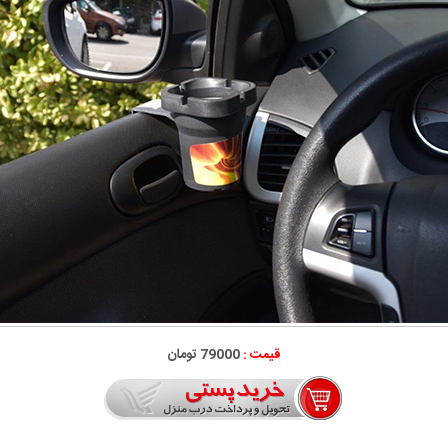
قیمت :
79000 تومان