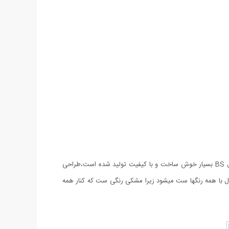
ساعت مچی اسپریت مدل BS بهترین و مناسب ترین هدیه در مناسبت های ویژه ای مانند نامزدی، ازدواج و یا تولد باشد. ساعت مچی اسپریت مدل BS بسیار خوش ساخت و با کیفیت تولید شده است،طراحی
 با همه رنگها ست میشود زیرا مشکی رنگی ست که کنار همه