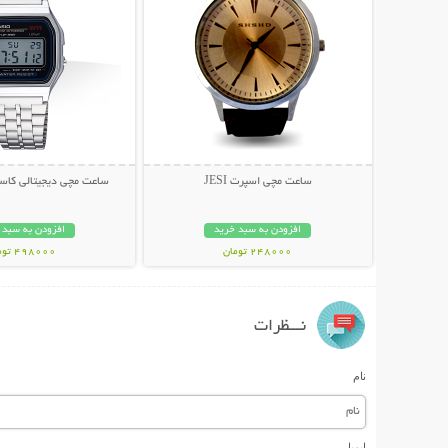
ساعت مچی اسپرت JESI
ساعت مچی دیجیتالی کاسیو م
افزودن به سبد خرید
افزودن به سبد 
248000 تومان
498000 تومان
نـــظرات
نام
ایمیل