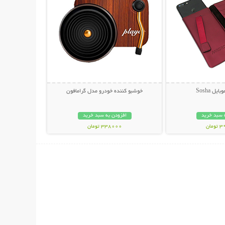
ل Sosha
خوشبو کننده خودرو مدل گرامافون
 سبد خرید
افزودن به سبد خرید
مان
338000 تومان