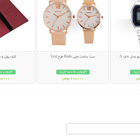
دل A159
ست ساعت مچی Rado طرح Lyst
کیف پول و موبای
خرید
افزودن به سبد خرید
افزودن به
698000 تومان
398000 تو