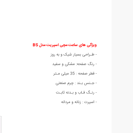
ویژگی های ساعت مچی اسپریت مدل BS
- طـراحی بسیار شیک و به روز
- رنگ صفحه: مشکی و سفید
- قطر صفحه : 35 میلی مـتر
- جـنس بـند : چرم صنعتی
- رنـگ قـاب و بـدنه ثابـت
- اسپرت : زنانه و مردانه