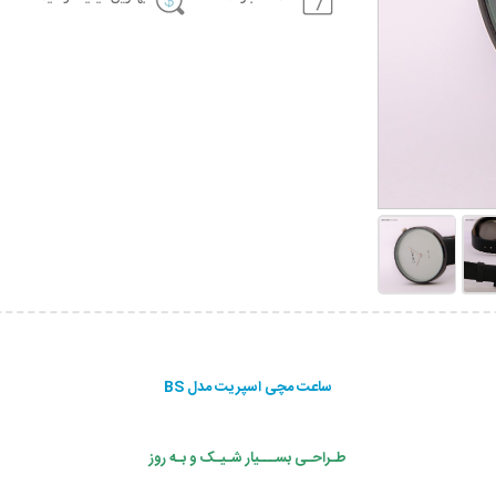
ساعت مچی اسپریت مدل BS
طـراحـی بســـیار شـیـک و بـه روز