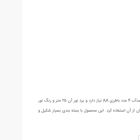
چراغ قوه غواصی ضدآب تا عمق ۲۰ متر ضد آب است و چراغ قوه ی مناسبی برای برای غواصی، غارنوردی، کوهنوردی و ... می باشد. چراغ قوه غواصی ضدآب ۴ عدد باطری AA نیاز دارد و برد نور آن ۲۵ متر و رنگ نور
ی نظیری محسوب می شود. این چراغ قوه کاملا ضد آب بوده وتا عمق ۲۰ متری زیر آب می توان از آن استفاده کرد. این محصول با بسته بندی بسیار شکیل و