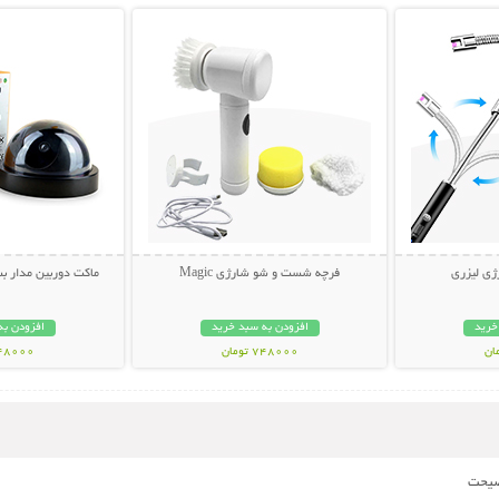
ژی لیزری
فرچه شست و شو شارژی Magic
ماکت دوربین مدار بسته tion Light
خرید
افزودن به سبد خرید
افزودن به
748000 تومان
448000 تو
نصیحت