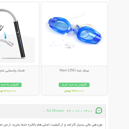
عینک شنا Wave LING
فندک پلاسمایی شار
افزودن به سبد خرید
افزودن به سبد 
348000 تومان
378000 تومان
:
Ali Mirzaei
24 - 07 - 1400
نوردهی عالی بسیار کارامد و از کیفیت اصلی هم بالاتره حتما بخرید از من 