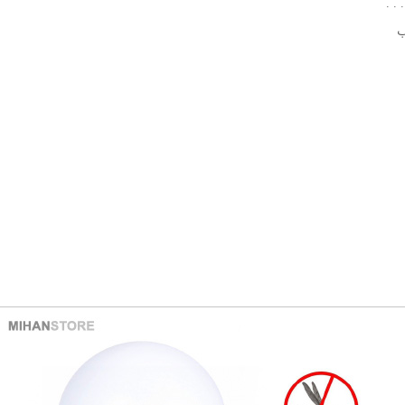
. .
ب