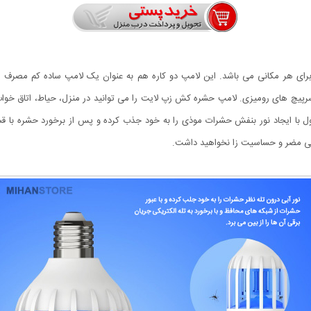
ی هر مکانی می باشد. این لامپ دو کاره هم به عنوان یک لامپ ساده کم مصرف ام
یچ های رومیزی. لامپ حشره کش زپ لایت را می توانید در منزل، حیاط، اتاق خواب، با
د با پایه E27 می باشد. این محصول با ایجاد نور بنفش حشرات موذی را به خود جذب کرده و پس از بر
ایی مضر و حساسیت زا نخواهید داشت.