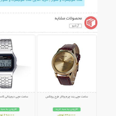
محصولات مشابه
آرشیو
نمایش توضیحات بیشتر
نمایش توضیحات 
ساعت مچی بند چرم والار طرح رولکس
ساعت مچی دیجیتالی کاسیو م
افزودن به سبد خرید
افزودن به سبد 
348000 تومان
698000 تومان