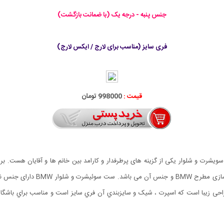
جنس پنبه - درجه یک (با ضمانت بازگشت)
فری سایز (مناسب برای لارج / ایکس لارج)
قیمت :
998000 تومان
آقایان داریم که امتیاز اصلی اون 
ت, دوخت تميز و طراحی زیبا است که اسپرت ، شیک و سايزبندي آن فري سايز است و مناسب براي 