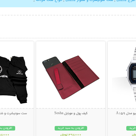
بیشتر
نمایش توضیحات بیشتر
نمایش توضی
دل A159
کیف پول و موبایل Sosha
ست سوئیشرت و شلوار des-Benz
خرید
افزودن به سبد خرید
افزودن به
398000 تومان
998000 تو