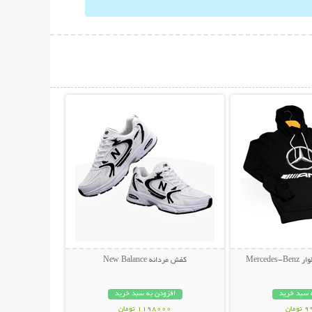
حات بیشتر
نمایش توضیحات بیشتر
Merce
کفش مردانه New Balance
 سبد خرید
افزودن به سبد خرید
مان
1198000 تومان