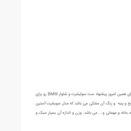
در فصل سرما باید به فکر لباس های گرم باشیم که طبیعتا ست سویشرت و شلوار یکی از گزینه های پرطرفدار و کارامد بین خانم ها و آقایان هست. برای همین امروز پیشنهاد ست سوئیشرت و شلوار BMW رو برای
طراحی متفاوت شرکت خودروسازی مطرح BMW و جنس آن می باشد. ست سوئیشرت و شلوار BMW دارای جنس نخ و پنبه و رنگ آن مشکی می باشد که مدل سویشرت آستین
باشگاه ,خانه و مهمانی و … می باشد. وزن و اندازه آن بسیار سبک و